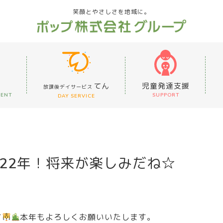
笑顔とやさしさを地域に。
てん
児童発達支援
放課後デイサービス
MENT
SUPPORT
DAY SERVICE
022年！将来が楽しみだね☆
す
本年もよろしくお願いいたします。