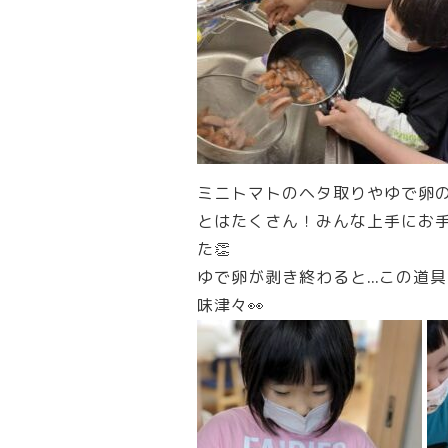
ミニトマトのヘタ取りやゆで卵
とはたくさん！みんな上手にお
た👏
ゆで卵が剥き終わると…この道具
味津々👀