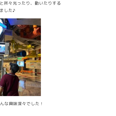
と所々光ったり、動いたりする
ました♪
みんな興味深々でした！