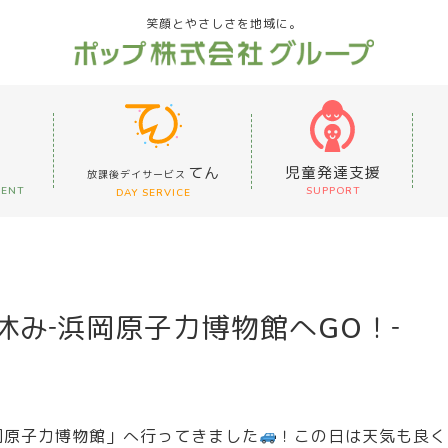
笑顔とやさしさを地域に。
てん
児童発達支援
放課後デイサービス
MENT
SUPPORT
DAY SERVICE
み‐浜岡原子力博物館へGO！‐
岡原子力博物館」へ行ってきました
！この日は天気も良く